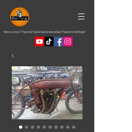
Vender ou comprar? Placa preta? Regularização de documentação? Plaquetas de Identificação?