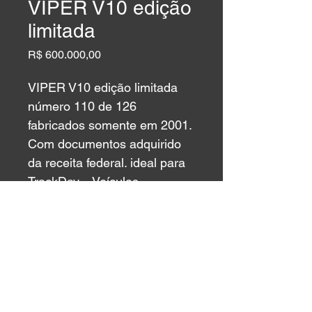
VIPER V10 edição
limitada
Preço
R$ 600.000,00
VIPER V10 edição limitada 
número 110 de 126 
fabricados somente em 2001. 
Com documentos adquirido 
da receita federal. ideal para 
TrackDay  . Veículos 
colecionável fabricado no 
Estados Unidos e preparado 
na França. 11 983773744 . 
Compartilhar