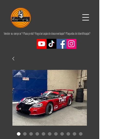
Vender ou comprar? Placa preta? Regularização de documentação? Plaquetas de Identificação?