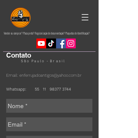
Vender ou comprar? Placa preta? Regularização de documentação? Plaquetas de Identificação?
Contato
S ã o P a u l o - B r a s i l
Email:
enferrujadoantigos@yahoo.com.br
Whatsapp:
55 11
98377 3744