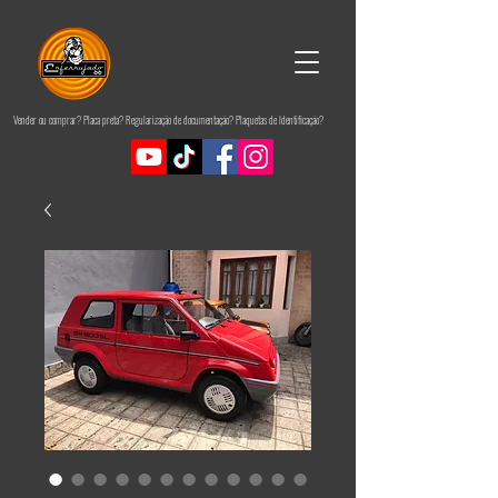
Vender ou comprar? Placa preta? Regularização de documentação? Plaquetas de Identificação?